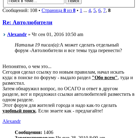
Сообщений: 108 •
Страница
8
из
8
•
1
...
4
,
5
,
6
,
7
,
8
Re: Автолюбители
Alexandr
» Чт сен 01, 2016 10:50 am
Наталья 19 писал(а):
А может сделать отдельный
форум -Автолюбители и все темы туда перенести?
Непонятно, о чем это...
Сегодня сделал ссылку по новым правилам, начал искать
куда: в поиске по форуму - выдало раздел
"Обо всем"
, туда и
разместил.
Затем обнаружил вопрос, по ОСАГО и ответ в другом
разделе, вот и предложил ссылки автолюбителей разместить в
одном разделе.
Этот форум для жителей города и надо как-то сделать
удобный поиск
. Если знаете как - предлагайте!
Alexandr
Сообщения:
1406
Зарегистрирован:
Чт янв 28, 2010 8:09 am