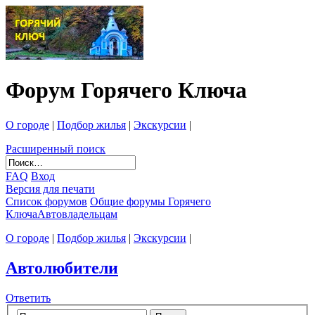
Форум Горячего Ключа
О городе
|
Подбор жилья
|
Экскурсии
|
Расширенный поиск
FAQ
Вход
Версия для печати
Список форумов
Общие форумы Горячего
Ключа
Автовладельцам
О городе
|
Подбор жилья
|
Экскурсии
|
Автолюбители
Ответить