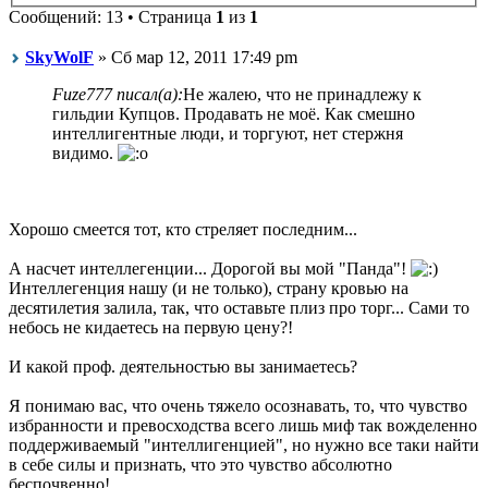
Сообщений: 13 • Страница
1
из
1
SkyWolF
» Сб мар 12, 2011 17:49 pm
Fuze777 писал(а):
Не жалею, что не принадлежу к
гильдии Купцов. Продавать не моё. Как смешно
интеллигентные люди, и торгуют, нет стержня
видимо.
Хорошо смеется тот, кто стреляет последним...
А насчет интеллегенции... Дорогой вы мой "Панда"!
Интеллегенция нашу (и не только), страну кровью на
десятилетия залила, так, что оставьте плиз про торг... Сами то
небось не кидаетесь на первую цену?!
И какой проф. деятельностью вы занимаетесь?
Я понимаю вас, что очень тяжело осознавать, то, что чувство
избранности и превосходства всего лишь миф так вожделенно
поддерживаемый "интеллигенцией", но нужно все таки найти
в себе силы и признать, что это чувство абсолютно
беспочвенно!.