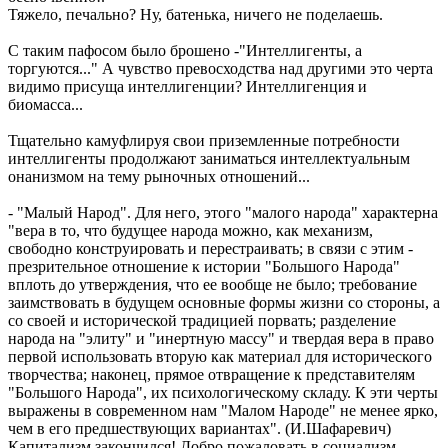
Тяжело, печально? Ну, батенька, ничего не поделаешь.
С таким пафосом было брошено -"Интеллигенты, а
торгуются..." А чувство превосходства над другими это черта
видимо присуща интеллигенции? Интеллигенция и
биомасса...
Тщательно камуфлируя свои приземленные потребности
интеллигенты продолжают заниматься интеллектуальным
онанизмом на тему рыночных отношений...
- "Малый Народ". Для него, этого "малого народа" характерна
"вера в то, что будущее народа можно, как механизм,
свободно конструировать и перестраивать; в связи с этим -
презрительное отношение к истории "Большого Народа"
вплоть до утверждения, что ее вообще не было; требование
заимствовать в будущем основные формы жизни со стороны, а
со своей и исторической традицией порвать; разделение
народа на "элиту" и "инертную массу" и твердая вера в право
первой использовать вторую как материал для исторического
творчества; наконец, прямое отвращение к представителям
"Большого Народа", их психологическому складу. К эти черты
выражены в современном нам "Малом Народе" не менее ярко,
чем в его предшествующих вариантах". (И.Шафаревич)
Капитализм закончился! Добро пожаловать в социализм -