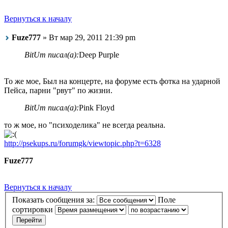
Вернуться к началу
Fuze777
» Вт мар 29, 2011 21:39 pm
BitUm писал(а):
Deep Purple
То же мое, Был на концерте, на форуме есть фотка на ударной
Пейса, парни "рвут" по жизни.
BitUm писал(а):
Pink Floyd
то ж мое, но "психоделика" не всегда реальна.
http://psekups.ru/forumgk/viewtopic.php?t=6328
Fuze777
Вернуться к началу
Показать сообщения за:
Поле
сортировки