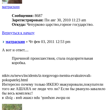
матраскин
Сообщения:
8687
Зарегистрирован:
Пн авг 30, 2010 11:23 am
Откуда:
Чепурково царство,горное государство.
Вернуться к началу
матраскин
» Чт фев 03, 2011 12:53 pm
А вот и ответ....
Причиной происшествия, стала подозрительная
коробка.
ntktv.ru/news/incidents/iz-torgovogo-tsentra-evakuirovali-
pokupatelej.html
Интересно почему только ИКЕЮ эвакуировали,покупатели
того же АШАНА не люди что ли? Если бы рвануло-завалило
бы весь комплекс!
ʁ ʎɓʎƍ - ʁнɓ ǝɯǝʚɔ ndu ‘ņонҺон ǝwqɯ оʚ