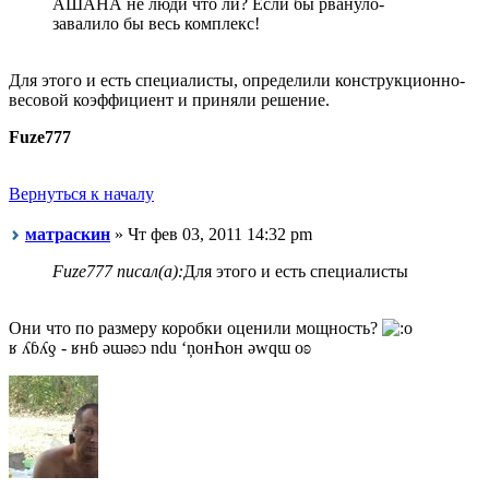
АШАНА не люди что ли? Если бы рвануло-
завалило бы весь комплекс!
Для этого и есть специалисты, определили конструкционно-
весовой коэффициент и приняли решение.
Fuze777
Вернуться к началу
матраскин
» Чт фев 03, 2011 14:32 pm
Fuze777 писал(а):
Для этого и есть специалисты
Они что по размеру коробки оценили мощность?
ʁ ʎɓʎƍ - ʁнɓ ǝɯǝʚɔ ndu ‘ņонҺон ǝwqɯ оʚ