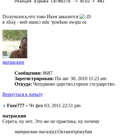
Реакция взрыва C8(NO2)8 -> 8CO2 + 4N2
Получалось,что токо Икея завалится
ʁ ʎɓʎƍ - ʁнɓ ǝɯǝʚɔ ndu ‘ņонҺон ǝwqɯ оʚ
матраскин
Сообщения:
8687
Зарегистрирован:
Пн авг 30, 2010 11:23 am
Откуда:
Чепурково царство,горное государство.
Вернуться к началу
Fuze777
» Чт фев 03, 2011 22:51 pm
матраскин
Серега, ну нет. Это же не практика, ну почему
матраскин писал(а):
Октанитрокубан