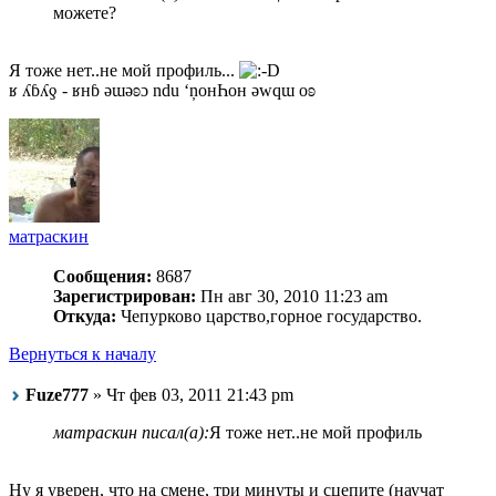
можете?
Я тоже нет..не мой профиль...
ʁ ʎɓʎƍ - ʁнɓ ǝɯǝʚɔ ndu ‘ņонҺон ǝwqɯ оʚ
матраскин
Сообщения:
8687
Зарегистрирован:
Пн авг 30, 2010 11:23 am
Откуда:
Чепурково царство,горное государство.
Вернуться к началу
Fuze777
» Чт фев 03, 2011 21:43 pm
матраскин писал(а):
Я тоже нет..не мой профиль
Ну я уверен, что на смене, три минуты и сцепите (научат