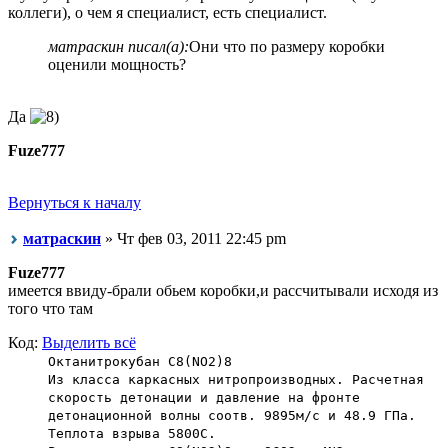
коллеги), о чем я специалист, есть специалист.
матраскин писал(а):
Они что по размеру коробки
оценили мощность?
Да
Fuze777
Вернуться к началу
матраскин
» Чт фев 03, 2011 22:45 pm
Fuze777
имеется ввиду-брали обьем коробки,и рассчитывали исходя из
того что там
Код:
Выделить всё
Октанитрокубан C8(NO2)8
Из класса каркасных нитропроизводных. Расчетная
скорость детонации и давление на фронте
детонационной волны соотв. 9895м/c и 48.9 ГПа.
Теплота взрыва 5800С.