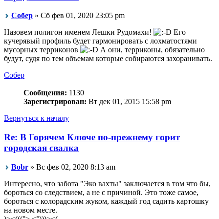
Собер
» Сб фев 01, 2020 23:05 pm
Назовем полигон именем Лешки Рудомахи!
Его
кучерявый профиль будет гармонировать с лохматостями
мусорных терриконов
А они, терриконы, обязательно
будут, судя по тем объемам которые собираются захоранивать.
Собер
Сообщения:
1130
Зарегистрирован:
Вт дек 01, 2015 15:58 pm
Вернуться к началу
Re: В Горячем Ключе по-прежнему горит
городская свалка
Bobr
» Вс фев 02, 2020 8:13 am
Интересно, что забота "Эко вахты" заключается в том что бы,
бороться со следствием, а не с причиной. Это тоже самое,
бороться с колорадским жуком, каждый год садить картошку
на новом месте.
)><(((°> <°)))><(