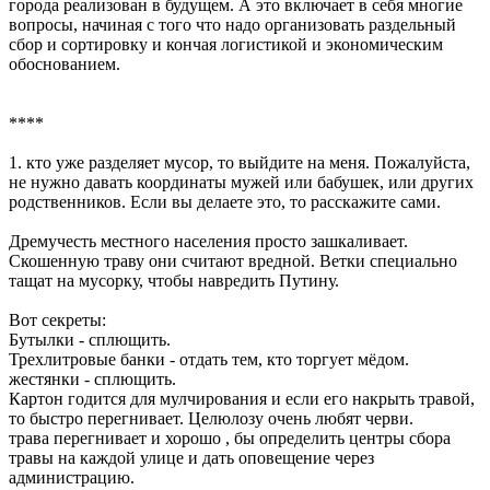
города реализован в будущем. А это включает в себя многие
вопросы, начиная с того что надо организовать раздельный
сбор и сортировку и кончая логистикой и экономическим
обоснованием.
****
1. кто уже разделяет мусор, то выйдите на меня. Пожалуйста,
не нужно давать координаты мужей или бабушек, или других
родственников. Если вы делаете это, то расскажите сами.
Дремучесть местного населения просто зашкаливает.
Скошенную траву они считают вредной. Ветки специально
тащат на мусорку, чтобы навредить Путину.
Вот секреты:
Бутылки - сплющить.
Трехлитровые банки - отдать тем, кто торгует мёдом.
жестянки - сплющить.
Картон годится для мулчирования и если его накрыть травой,
то быстро перегнивает. Целюлозу очень любят черви.
трава перегнивает и хорошо , бы определить центры сбора
травы на каждой улице и дать оповещение через
администрацию.