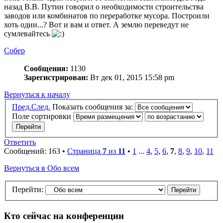
назад В.В. Путин говорил о необходимости строительства
заводов или комбинатов по переработке мусора. Построили
хоть один...? Вот и вам и ответ. А землю переведут не
сумлевайтесь
Собер
Сообщения:
1130
Зарегистрирован:
Вт дек 01, 2015 15:58 pm
Вернуться к началу
Пред.
След.
Показать сообщения за:
Поле сортировки
Ответить
Сообщений: 163 •
Страница
7
из
11
•
1
...
4
,
5
,
6
,
7
,
8
,
9
,
10
,
11
Вернуться в Обо всем
Перейти:
Кто сейчас на конференции