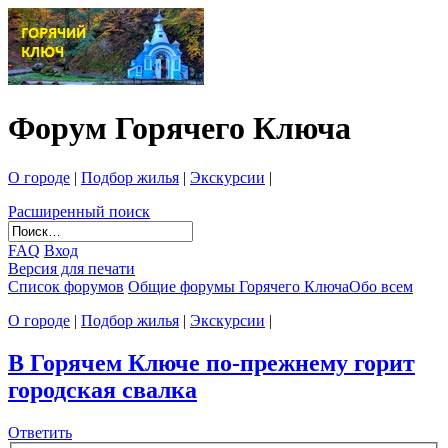
Форум Горячего Ключа
О городе
|
Подбор жилья
|
Экскурсии
|
Расширенный поиск
FAQ
Вход
Версия для печати
Список форумов
Общие форумы Горячего Ключа
Обо всем
О городе
|
Подбор жилья
|
Экскурсии
|
В Горячем Ключе по-прежнему горит
городская свалка
Ответить