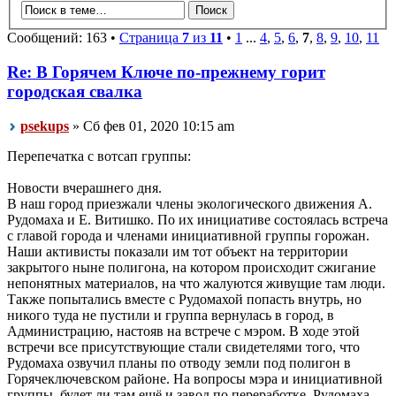
Сообщений: 163 •
Страница
7
из
11
•
1
...
4
,
5
,
6
,
7
,
8
,
9
,
10
,
11
Re: В Горячем Ключе по-прежнему горит
городская свалка
psekups
» Сб фев 01, 2020 10:15 am
Перепечатка с вотсап группы:
Новости вчерашнего дня.
В наш город приезжали члены экологического движения А.
Рудомаха и Е. Витишко. По их инициативе состоялась встреча
с главой города и членами инициативной группы горожан.
Наши активисты показали им тот объект на территории
закрытого ныне полигона, на котором происходит сжигание
непонятных материалов, на что жалуются живущие там люди.
Также попытались вместе с Рудомахой попасть внутрь, но
никого туда не пустили и группа вернулась в город, в
Администрацию, настояв на встрече с мэром. В ходе этой
встречи все присутствующие стали свидетелями того, что
Рудомаха озвучил планы по отводу земли под полигон в
Горячеключевском районе. На вопросы мэра и инициативной
группы, будет ли там ещё и завод по переработке, Рудомаха