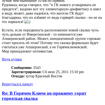
лучше чем нынешние 10 км по прямой.
Рудомаха, когда говорил, что "в ГК никого уговаривать не
придется", видимо вот эту элементарную арифметику и имел
в виду, может, даже надеялся, что жители ГК будут
благодарны, что их избавят от вида горящей свалки - но не на
тех нарвался!
Кстати, если передвинуть расположение новой свалки чуть-
чуть дальше от Имеретинской - то начинается уже
Апшеронский район. Может, инициативной группе горожан
стоит просить об этом? Потому что свалка формально будет
считаться уже Апшеронской, а не Горячеключевской.
Мир принадлежит оптимистам.
Внук кулака
Сообщения:
3543
Зарегистрирован:
Сб июн 25, 2011 15:10 pm
Откуда:
хутор Красный Восток
Вернуться к началу
Re: В Горячем Ключе по-прежнему горит
городская свалка