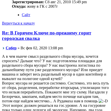
Зарегистрирован:
Сб авг 21, 2010 15:49 pm
Откуда:
живу в ГК с 2007г
Сайт
Вернуться к началу
Re: В Горячем Ключе по-прежнему горит
городская свалка
Собер
» Вс фев 02, 2020 13:08 pm
А в чем нынче смысл раздельного сбора мусора, хочется
спросить? Дальше что? У нас подготовлены площадки для
раздельного сбора мусора? У нас выстроена логистика по
дальнейшему пути уже разделенного мусора? Или приедет
машина и заберет весь раздельный мусор в один контейнер и
вывалит на полигоне одной кучей?
Вопрос мусора не решается системно. Системно, это весь путь
от сбора, разделения, переработке вторсырья, утилизации того
что нельзя переработать. Покажите мне эту схему. Нагадили у
Белоречки, закопаем, найдем место почище нагадим там,
потом еще найдем местечко... А Рудамаха нам в помощь
Этот вопрос должен решаться на гос.уровне. А на госуровне
пока только одни лозунги об экологии. Напомню, два года