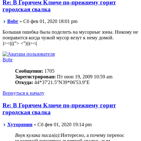
Re: В Горячем Ключе по-прежнему горит
городская свалка
Bobr
» Сб фев 01, 2020 18:01 pm
Большая ошибка была поделить на мусорные зоны. Никому не
понравится когда чужой мусор везут к нему домой.
)><(((°> <°)))><(
Bobr
Сообщения:
1705
Зарегистрирован:
Пт июн 19, 2009 10:59 am
Откуда:
44*37'21.5''N39*06'53.9''E
Вернуться к началу
Re: В Горячем Ключе по-прежнему горит
городская свалка
Хуторянин
» Сб фев 01, 2020 19:14 pm
Внук кулака писал(а):
Интересно, а почему перенос
нынешней регулярно дымящей свалки, дым