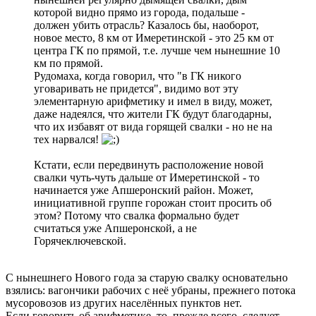
которой видно прямо из города, подальше -
должен убить отрасль? Казалось бы, наоборот,
новое место, 8 км от Имеретинской - это 25 км от
центра ГК по прямой, т.е. лучше чем нынешние 10
км по прямой.
Рудомаха, когда говорил, что "в ГК никого
уговаривать не придется", видимо вот эту
элементарную арифметику и имел в виду, может,
даже надеялся, что жители ГК будут благодарны,
что их избавят от вида горящей свалки - но не на
тех нарвался!
Кстати, если передвинуть расположение новой
свалки чуть-чуть дальше от Имеретинской - то
начинается уже Апшеронский район. Может,
инициативной группе горожан стоит просить об
этом? Потому что свалка формально будет
считаться уже Апшеронской, а не
Горячеключевской.
С нынешнего Нового года за старую свалку основательно
взялись: вагончики рабочих с неё убраны, прежнего потока
мусоровозов из других населённых пунктов нет.
Если говорить об арифметике, то, прежде всего, следует