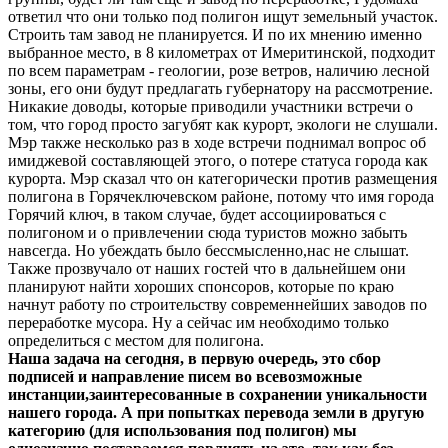
ответил что они только под полигон ищут земельный участок.
Строить там завод не планируется. И по их мнению именно
выбранное место, в 8 километрах от Имеритинской, подходит
по всем параметрам - геологии, розе ветров, наличию лесной
зоны, его они будут предлагать губернатору на рассмотрение.
Никакие доводы, которые приводили участники встречи о
том, что город просто загубят как курорт, экологи не слушали.
Мэр также несколько раз в ходе встречи поднимал вопрос об
имиджевой составляющей этого, о потере статуса города как
курорта. Мэр сказал что он категорически против размещения
полигона в Горячеключевском районе, потому что имя города
Горячий ключ, в таком случае, будет ассоциироваться с
полигоном и о привлечении сюда туристов можно забыть
навсегда. Но убеждать было бессмысленно,нас не слышат.
Также прозвучало от наших гостей что в дальнейшем они
планируют найти хороших спонсоров, которые по краю
начнут работу по строительству современнейших заводов по
переработке мусора. Ну а сейчас им необходимо только
определиться с местом для полигона.
Наша задача на сегодня, в первую очередь, это сбор
подписей и направление писем во всевозможные
инстанции,заинтересованные в сохранении уникальности
нашего города. А при попытках перевода земли в другую
категорию (для использования под полигон) мы