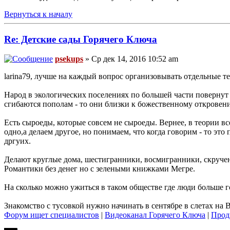
Вернуться к началу
Re: Детские сады Горячего Ключа
psekups
» Ср дек 14, 2016 10:52 am
larina79, лучше на каждый вопрос организовывать отдельные т
Народ в экологических поселениях по большей части повернут 
сгибаются пополам - то они близки к божественному откровени
Есть сыроеды, которые совсем не сыроеды. Вернее, в теории все
одно,а делаем другое, но понимаем, что когда говорим - то это 
дргуих.
Делают круглые дома, шестигранники, восмигранники, скручен
Романтики без денег но с зелеными книжками Мегре.
На сколько можно ужиться в таком обществе где люди больше го
Знакомство с тусовкой нужно начинать в сентябре в слетах на
Форум ищет специалистов
|
Видеоканал Горячего Ключа
|
Прод