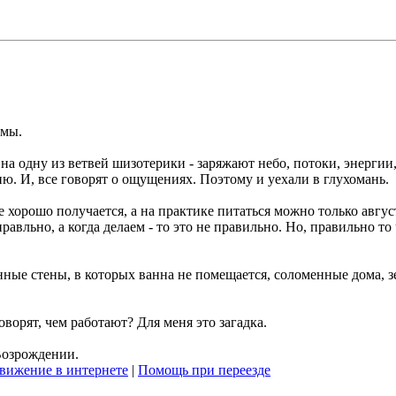
емы.
на одну из ветвей шизотерики - заряжают небо, потоки, энергии
ю. И, все говорят о ощущениях. Поэтому и уехали в глухомань.
 хорошо получается, а на практике питаться можно только август
правльно, а когда делаем - то это не правильно. Но, правильно то
ные стены, в которых ванна не помещается, соломенные дома, 
ворят, чем работают? Для меня это загадка.
 Возрождении.
вижение в интернете
|
Помощь при переезде