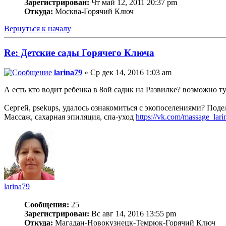
Зарегистрирован:
Чт май 12, 2011 20:37 pm
Откуда:
Москва-Горячий Ключ
Вернуться к началу
Re: Детские сады Горячего Ключа
larina79
» Ср дек 14, 2016 1:03 am
А есть кто водит ребенка в 8ой садик на Развилке? возможно т
Сергей, psekups, удалось ознакомиться с экопоселениями? Под
Массаж, сахарная эпиляция, спа-уход
https://vk.com/massage_lari
larina79
Сообщения:
25
Зарегистрирован:
Вс авг 14, 2016 13:55 pm
Откуда:
Магадан-Новокузнецк-Темрюк-Горячий Ключ