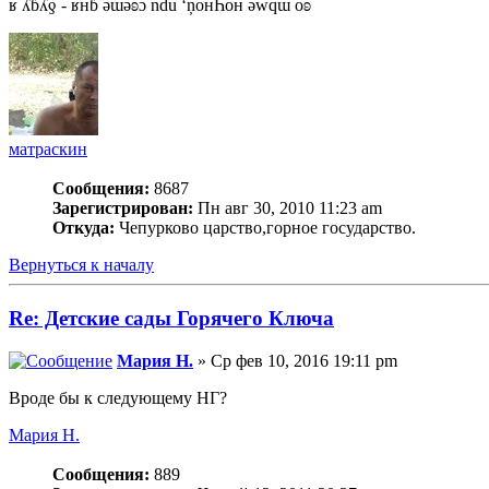
ʁ ʎɓʎƍ - ʁнɓ ǝɯǝʚɔ ndu ‘ņонҺон ǝwqɯ оʚ
матраскин
Сообщения:
8687
Зарегистрирован:
Пн авг 30, 2010 11:23 am
Откуда:
Чепурково царство,горное государство.
Вернуться к началу
Re: Детские сады Горячего Ключа
Мария Н.
» Ср фев 10, 2016 19:11 pm
Вроде бы к следующему НГ?
Мария Н.
Сообщения:
889