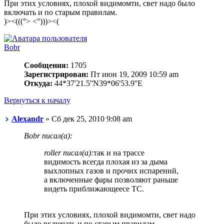
При этих условиях, плохой видимомти, свет надо было
включать и по старым правилам.
)><(((°> <°)))><(
Bobr
Сообщения:
1705
Зарегистрирован:
Пт июн 19, 2009 10:59 am
Откуда:
44*37'21.5''N39*06'53.9''E
Вернуться к началу
Alexandr
» Сб дек 25, 2010 9:08 am
Bobr писал(а):
roller писал(а):
так и на трассе
видимость всегда плохая из за дыма
выхлопных газов и прочих испарений,
а включенные фары позволяют раньше
видеть приближающеесе ТС.
При этих условиях, плохой видимомти, свет надо
было включать и по старым правилам.