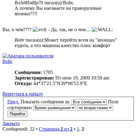
ВлАдИмИр70 писал(а):
Bobr,
А почему Вы наезжаете на праворулевые
японки??!!
Вы, о чем????
- Да, так, не о чем....
Bobr писал(а):
Может перейти всем на "японцах"
ездить, а что машины качество плюс комфорт
Bobr
Сообщения:
1705
Зарегистрирован:
Пт июн 19, 2009 10:59 am
Откуда:
44*37'21.5''N39*06'53.9''E
Вернуться к началу
Пред.
Показать сообщения за:
Поле
сортировки
Закрыто
Сообщений: 22 •
Страница
2
из
2
•
1
,
2