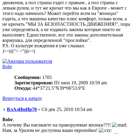
движения, а пол страны ездит с правым , а пол страны с
левым рулем, и тут же кричат что мы как в Европе - может с
этого надо начинать? Может перейти всем на "японцах"
ездить, а что машины качество плюс комфорт, только всем, а
не кричать "МЫ ЗА БЕЗОПАСТНОСТЬ ДВИЖЕНИЯ!", пора
уже определяться, а не издавать законы которые никто не
выполняет. Единственное, все эти законы дополнительная
кормушка, для определенной "прослойки".
P.S. О культуре вождения я уже слышал.
)><(((°> <°)))><(
Bobr
Сообщения:
1705
Зарегистрирован:
Пт июн 19, 2009 10:59 am
Откуда:
44*37'21.5''N39*06'53.9''E
Вернуться к началу
ВлАдИмИр70
» Сб дек 25, 2010 10:54 am
Bobr
,
А почему Вы наезжаете на праворулевые японки??!!
Нам, за Уралом не доступны ваши европейки!