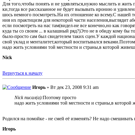
Для того,чтобы понять и не удявляться,нужно мыслить и жить 
ки,тогда все рассказанное не будет вызывать иронию и удивлен
шось немного посмотреть.На их отношение ко всему.С нашей т
ния их практицизм для некоторой части населения,выглядит а
если посмотреть на нас там(видел-не все конечно,но как говорят
куда ты со своим ... в калашный ряд?)Это не в обиду кому бы т
было-просто сам был свидетелем таких сцен.У каждой национ
свой уклад и менталитет,который воспитывался веками.Поэтом
надо жить условиями той местности и страны,в которой живеш
Nick
Вернуться к началу
Игорь
» Вт дек 23, 2008 9:31 am
Nick писал(а):
Поэтому просто
надо жить условиями той местности и страны,в которой 
Родился на помойке - не смей её изменять? Не надо смешивать
Игорь