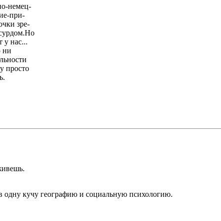
по-немец-
ие-при-
очки зре-
бсурдом.Но
 у нас...
о ни
альности
у просто
ь.
живешь.
 в одну кучу географию и социальную психологию.