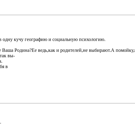
 в одну кучу географию и социальную психологию.
где Ваша Родина?Ее ведь,как и родителей,не выбирают.А помойку
так вы-
а.
бя в
.