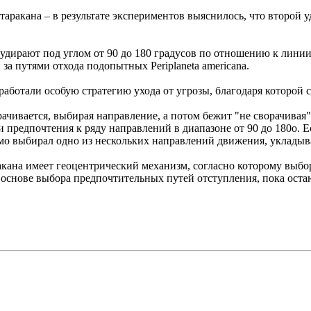
ракана – в результате экспериментов выяснилось, что второй 
удирают под углом от 90 до 180 градусов по отношению к линии
 путями отхода подопытных Periplaneta americana.
работали особую стратегию ухода от угрозы, благодаря которой
орачивается, выбирая направление, а потом бежит "не сворачива
 предпочтения к ряду направлений в диапазоне от 90 до 180o. Е
емо выбирал одно из нескольких направлений движения, укладыв
акана имеет геоцентрический механизм, согласно которому выбо
основе выбора предпочтительных путей отступления, пока оста