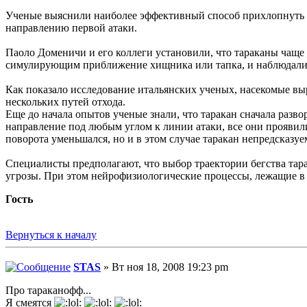
Ученые выяснили наиболее эффективный способ прихлопнуть та
направлению первой атаки.
Паоло Доменичи и его коллеги установили, что тараканы чаще 
симулирующим приближение хищника или тапка, и наблюдали за
Как показало исследование итальянских ученых, насекомые вы
нескольких путей отхода.
Еще до начала опытов ученые знали, что таракан сначала разв
направление под любым углом к линии атаки, все они проявили
поворота уменьшался, но и в этом случае таракан непредсказу
Специалисты предполагают, что выбор траектории бегства тар
угрозы. При этом нейрофизиологические процессы, лежащие в 
Гость
Вернуться к началу
STAS
» Вт ноя 18, 2008 19:23 pm
Про тараканофф...
Я смеятся