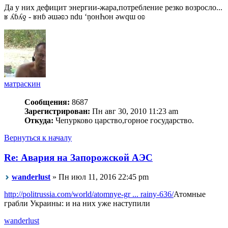
Да у них дефицит энергии-жара,потребление резко возросло...
ʁ ʎɓʎƍ - ʁнɓ ǝɯǝʚɔ ndu ‘ņонҺон ǝwqɯ оʚ
матраскин
Сообщения:
8687
Зарегистрирован:
Пн авг 30, 2010 11:23 am
Откуда:
Чепурково царство,горное государство.
Вернуться к началу
Re: Авария на Запорожской АЭС
wanderlust
» Пн июл 11, 2016 22:45 pm
http://politrussia.com/world/atomnye-gr ... rainy-636/
Атомные
грабли Украины: и на них уже наступили
wanderlust