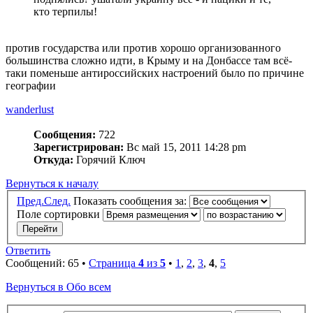
кто терпилы!
против государства или против хорошо организованного
большинства сложно идти, в Крыму и на Донбассе там всё-
таки поменьше антироссийских настроений было по причине
географии
wanderlust
Сообщения:
722
Зарегистрирован:
Вс май 15, 2011 14:28 pm
Откуда:
Горячий Ключ
Вернуться к началу
Пред.
След.
Показать сообщения за:
Поле сортировки
Ответить
Сообщений: 65 •
Страница
4
из
5
•
1
,
2
,
3
,
4
,
5
Вернуться в Обо всем