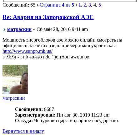
Сообщений: 65 •
Страница
4
из
5
•
1
,
2
,
3
,
4
,
5
Re: Авария на Запорожской АЭС
матраскин
» Сб май 28, 2016 9:41 am
Мощность энергоблоков аэс можно онлайн смотреть на
официальных сайтах аэс,например-южноукраинская
http://www.sunpp.mk.ua/
ʁ ʎɓʎƍ - ʁнɓ ǝɯǝʚɔ ndu ‘ņонҺон ǝwqɯ оʚ
матраскин
Сообщения:
8687
Зарегистрирован:
Пн авг 30, 2010 11:23 am
Откуда:
Чепурково царство,горное государство.
Вернуться к началу