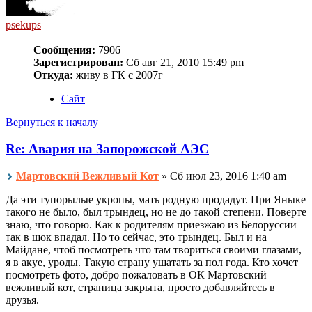
psekups
Сообщения:
7906
Зарегистрирован:
Сб авг 21, 2010 15:49 pm
Откуда:
живу в ГК с 2007г
Сайт
Вернуться к началу
Re: Авария на Запорожской АЭС
Мартовский Вежливый Кот
» Сб июл 23, 2016 1:40 am
Да эти тупорылые укропы, мать родную продадут. При Яныке
такого не было, был трындец, но не до такой степени. Поверте
знаю, что говорю. Как к родителям приезжаю из Белоруссии
так в шок впадал. Но то сейчас, это трындец. Был и на
Майдане, чтоб посмотреть что там твориться своими глазами,
я в акуе, уроды. Такую страну ушатать за пол года. Кто хочет
посмотреть фото, добро пожаловать в ОК Мартовский
вежливый кот, страница закрыта, просто добавляйтесь в
друзья.