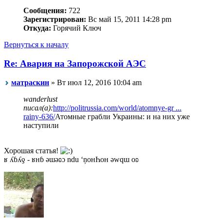
Сообщения:
722
Зарегистрирован:
Вс май 15, 2011 14:28 pm
Откуда:
Горячий Ключ
Вернуться к началу
Re: Авария на Запорожской АЭС
матраскин
» Вт июл 12, 2016 10:04 am
wanderlust
писал(а):
http://politrussia.com/world/atomnye-gr ...
rainy-636/
Атомные грабли Украины: и на них уже
наступили
Хорошая статья!
ʁ ʎɓʎƍ - ʁнɓ ǝɯǝʚɔ ndu ‘ņонҺон ǝwqɯ оʚ