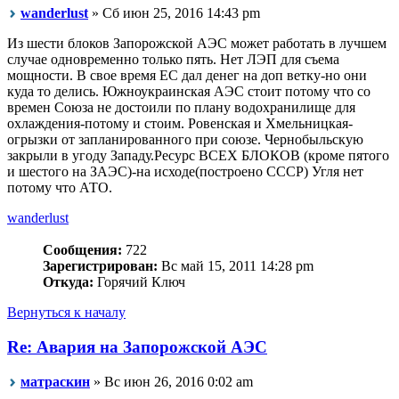
wanderlust
» Сб июн 25, 2016 14:43 pm
Из шести блоков Запорожской АЭС может работать в лучшем
случае одновременно только пять. Нет ЛЭП для съема
мощности. В свое время ЕС дал денег на доп ветку-но они
куда то делись. Южноукраинская АЭС стоит потому что со
времен Союза не достоили по плану водохранилище для
охлаждения-потому и стоим. Ровенская и Хмельницкая-
огрызки от запланированного при союзе. Чернобыльскую
закрыли в угоду Западу.Ресурс ВСЕХ БЛОКОВ (кроме пятого
и шестого на ЗАЭС)-на исходе(построено СССР) Угля нет
потому что АТО.
wanderlust
Сообщения:
722
Зарегистрирован:
Вс май 15, 2011 14:28 pm
Откуда:
Горячий Ключ
Вернуться к началу
Re: Авария на Запорожской АЭС
матраскин
» Вс июн 26, 2016 0:02 am