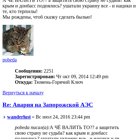
А ЧЁ ВАЛИТЬ ТО?? а защитить свою страну не судьба? как
крым и донбасс поднялись? ушатали украину все - и нацики и
те, кто терпилы!
Мы рождены, чтоб сказку сделать былью!
pobeda
Сообщения:
2251
Зарегистрирован:
Чт окт 09, 2014 12:49 pm
Откуда:
Тюмень-Горячий Ключ
Вернуться к началу
Re: Авария на Запорожской АЭС
wanderlust
» Вс июл 24, 2016 23:44 pm
pobeda писал(а):
А ЧЁ ВАЛИТЬ ТО?? а защитить
свою страну не судьба? как крым и донбасс
поднялись? ушатали украину все - и нацики и те,